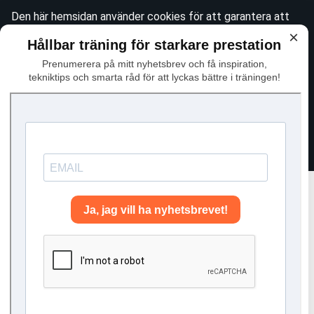
Den här hemsidan använder cookies för att garantera att
du får den bästa tänkbara upplevelsen när du besöker
×
Hållbar träning för starkare prestation
webbplatsen. Se vår
integritetspolicy
för mer information
Prenumerera på mitt nyhetsbrev och få inspiration,
om det här. För att godkänna användningen av icke-
tekniktips och smarta råd för att lyckas bättre i träningen!
essentiella cookies, vänligen klicka "Jag håller med"
Avfärda
Jag håller med
Personlig träning & tekniklektioner i längdskidor
Under vintersäsongen ligger fokus på
tekniklektioner,