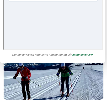
teknikanalys
och teknikkurser i längdskidor
.
För dig som vill få bättre flyt i åkningen, använda kroppen mer
effektivt och
utveckla tekniken utifrån dina egna förutsättningar – oavsett nivå.
Genom att skicka formuläret godkänner du vår
integritetspolicy
.