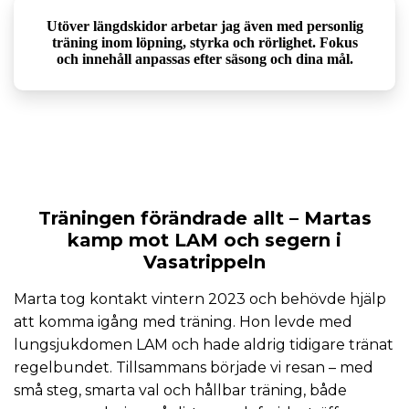
Utöver längdskidor arbetar jag även med personlig
träning inom löpning, styrka och rörlighet. Fokus
och innehåll anpassas efter säsong och dina mål.
”Jag är så tacksam för all din hjälp,
Träningen förändrade allt
– Martas
träningsplan och pepp!”
kamp mot LAM och segern i
”Skulle inte kunnat göra det utan dig!”
Vasatrippeln
– Marta, Vasatrippeln 90
Marta tog kontakt vintern 2023 och behövde hjälp
att komma igång med träning. Hon levde med
lungsjukdomen LAM och hade aldrig tidigare tränat
regelbundet. Tillsammans började vi resan – med
små steg, smarta val och hållbar träning, både