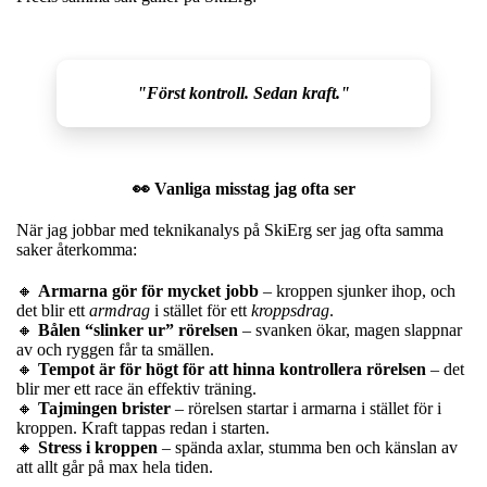
"Först kontroll. Sedan kraft."
👀 Vanliga misstag jag ofta ser
När jag jobbar med teknikanalys på SkiErg ser jag ofta samma
saker återkomma:
🔸
Armarna gör för mycket jobb
– kroppen sjunker ihop, och
det blir ett
armdrag
i stället för ett
kroppsdrag
.
🔸
Bålen “slinker ur” rörelsen
– svanken ökar, magen slappnar
av och ryggen får ta smällen.
🔸
Tempot är för högt för att hinna kontrollera rörelsen
– det
blir mer ett race än effektiv träning.
🔸
Tajmingen brister
– rörelsen startar i armarna i stället för i
kroppen. Kraft tappas redan i starten.
🔸
Stress i kroppen
– spända axlar, stumma ben och känslan av
att allt går på max hela tiden.