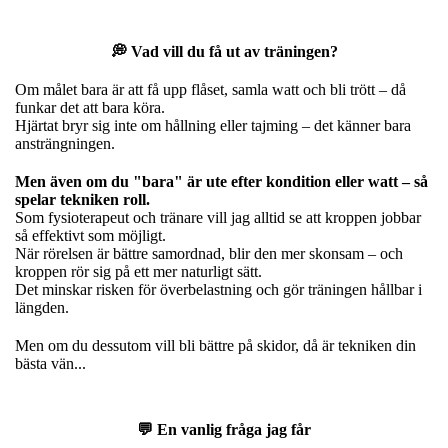
💭 Vad vill du få ut av träningen?
Om målet bara är att få upp flåset, samla watt och bli trött – då
funkar det att bara köra.
Hjärtat bryr sig inte om hållning eller tajming – det känner bara
ansträngningen.
Men även om du "bara" är ute efter kondition eller watt – så
spelar tekniken roll.
Som fysioterapeut och tränare vill jag alltid se att kroppen jobbar
så effektivt som möjligt.
När rörelsen är bättre samordnad, blir den mer skonsam – och
kroppen rör sig på ett mer naturligt sätt.
Det minskar risken för överbelastning och gör träningen hållbar i
längden.
Men om du dessutom vill bli bättre på skidor, då är tekniken din
bästa vän...
💬 En vanlig fråga jag får