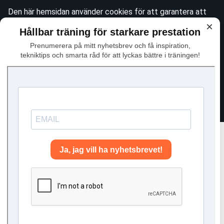
Den här hemsidan använder cookies för att garantera att
du får den bästa tänkbara upplevelsen när du besöker
×
Hållbar träning för starkare prestation
webbplatsen. Se vår
integritetspolicy
för mer information
Prenumerera på mitt nyhetsbrev och få inspiration,
om det här. För att godkänna användningen av icke-
tekniktips och smarta råd för att lyckas bättre i träningen!
essentiella cookies, vänligen klicka "Jag håller med"
Avfärda
Jag håller med
SkiErg – Behöver du verkligen tänka på tekniken?