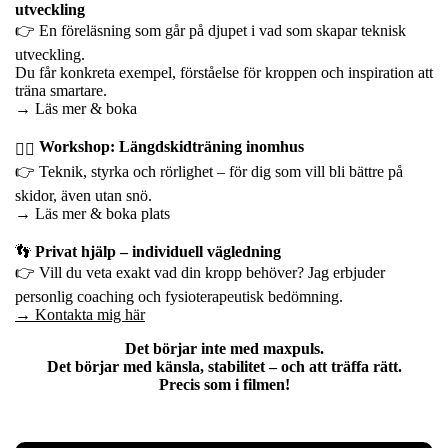
utveckling
👉 En föreläsning som går på djupet i vad som skapar teknisk
utveckling.
Du får konkreta exempel, förståelse för kroppen och inspiration att
träna smartare.
→
Läs mer & boka
Workshop: Längdskidträning inomhus
🏋️‍♀️
👉 Teknik, styrka och rörlighet – för dig som vill bli bättre på
skidor, även utan snö.
→
Läs mer & boka plats
👣
Privat hjälp – individuell vägledning
👉 Vill du veta exakt vad din kropp behöver? Jag erbjuder
personlig coaching och fysioterapeutisk bedömning.
→ Kontakta mig här
Det börjar inte med maxpuls.
Det börjar med
känsla, stabilitet
– och att träffa rätt.
Precis som i filmen!