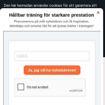
Den här hemsidan använder cookies för att garantera att
du får den bästa tänkbara upplevelsen när du besöker
×
Hållbar träning för starkare prestation
webbplatsen. Se vår
integritetspolicy
för mer information
Prenumerera på mitt nyhetsbrev och få inspiration,
om det här. För att godkänna användningen av icke-
tekniktips och smarta råd för att lyckas bättre i träningen!
essentiella cookies, vänligen klicka "Jag håller med"
Avfärda
Jag håller med
🧠 Det börjar inte med kraft – utan med kontroll